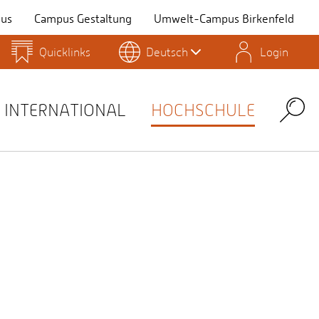
us
Campus Gestaltung
Umwelt-Campus Birkenfeld
Quicklinks
Deutsch
Login
Personensuche
Stellenangebote
Stud.IP
INTERNATIONAL
HOCHSCHULE
Search