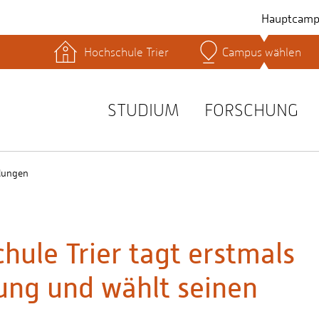
Hauptcamp
Hochschule Trier
Campus wählen
hek
Lernplattformen
Serviceeinrichtungen
s
Studienservice
STUDIUM
FORSCHUNG
t
lungen
hule Trier tagt erstmals
ng und wählt seinen