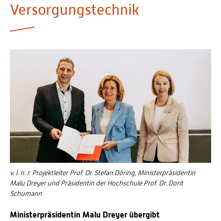
Versorgungstechnik
Personalvertretungen
Schwerbehindertenvertretungen
Informationssicherheit
Personalentwicklung
Personensuche
v. l. n. r. Projektleiter Prof. Dr. Stefan Döring, Ministerpräsidentin
Malu Dreyer und Präsidentin der Hochschule Prof. Dr. Dorit
Schumann
Ministerpräsidentin Malu Dreyer übergibt