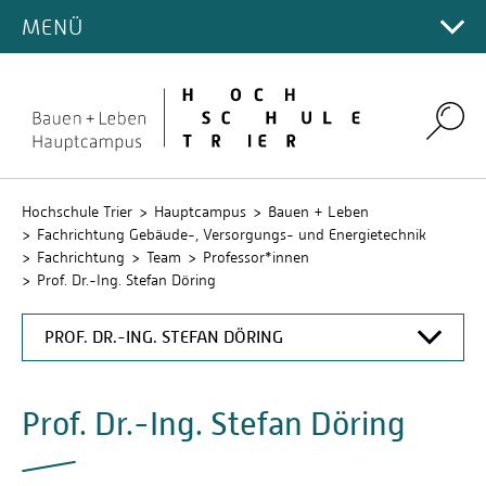
LABORE
FACHRICHTUNG
Energiesysteme (B.Eng.)
MENÜ
Hauptcampus
STUDIERENDE
Bewerbung & Zulassung
Studiengänge
PROJEKTE
Laborversuche
AKTUELLES
Technische Gebäudeausrüstung &
Studienberatung
Campus Gestaltung
HILFESTELLUNG
Studierende
Stunden- und Prüfungspläne
Versorgungstechnik (B.Eng.)
3D-Tour Labore
KOOPERATIONEN
Klimaschutzmanagement
ORGANISATION
News
Rechenzentrum
Studienwahltest
IT-Services & E-Learning
Umwelt-Campus Birkenfeld
Fragen vor Studienbeginn
Technische Gebäudeausrüstung &
Laborodnung
Think CO2
Kooperation Energie
Search
Termine
TEAM
Fachrichtungsausschuss
Stud.IP
Versorgungstechnik (dual B.Eng.)
Angebote für Schulen & Schüler*innen
Projekt- und Abschlussarbeiten
Fragen im Studium
Energetisches Quartierskonzept für Trier
Kooperation HS Trier & energis-Netzgesellschaft
Angebote für Schulen & Schüler*innen
Fachbereichsrat
STUDIERENDE
QIS
Professor*innen
Energiemanagement (M.Eng.)
Zusatzzertifikat "Energieeffizienz"
Wichtige Begriffe
Kooperationspartner dualer Studiengang
Kompetenzen in der Fachrichtung
Intranet
Prüfungsausschuss
Professor*innen im Ruhestand
SERVICE
Alumni
Netztechnik & Netzbetrieb (M.Eng.)
Hochschule Trier
Hauptcampus
Bauen + Leben
Stellenangebote
Abendkurs Mathematik
Kompetenzzentrum Solar
Fachrichtung Gebäude-, Versorgungs- und Energietechnik
Kooperationen
Zulassungsausschuss
Mitarbeiter*innen
Absolventenfeier
Interdisziplinäre Ingenieurwissenschaften (M.Sc.)
Anfahrt
Auslandsaufenthalte
Fachrichtung
Team
Professor*innen
Projekt- und Abschlussarbeiten
Lehrbeauftragte
Fachschaft
Prof. Dr.-Ing. Stefan Döring
Campusplan
Stellenangebote
Hochschulgruppe activatING
PROF. DR.-ING. STEFAN DÖRING
Sebastian-Stahl-Stiftung
PROF. DR.-ING. JOCHEN BÜHLER
Prof. Dr.-Ing. Stefan Döring
PROF. DR.-ING. STEFAN DÖRING
PROF. DR.-ING. FRANK GOSSEN