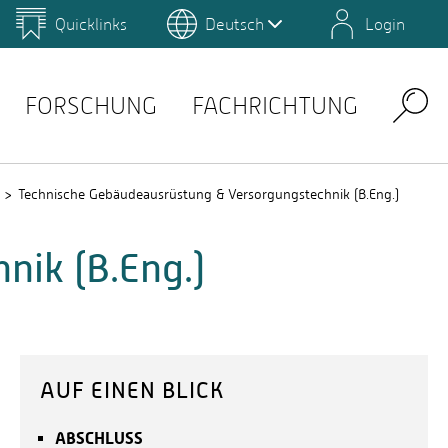
Quicklinks
Deutsch
Login
us
Campus Gestaltung
Umwelt-Campus Birkenfeld
Rechenzentrum
Intranet
FORSCHUNG
FACHRICHTUNG
Search
Technische Gebäudeausrüstung & Versorgungstechnik (B.Eng.)
ik (B.Eng.)
AUF EINEN BLICK
ABSCHLUSS