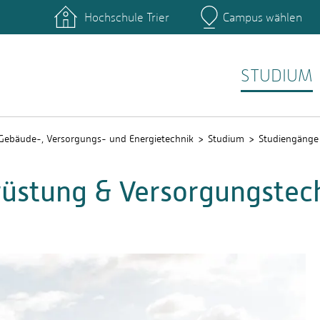
Hochschule Trier
Campus wählen
Hauptcamp
ngänge
Studierende
QIS
STUDIUM
Gebäude-, Versorgungs- und Energietechnik
Studium
Studiengänge
üstung & Versorgungstechn