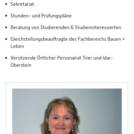
Sekretariat
SARAH RIEFER
Stunden- und Prüfungspläne
MICHAEL ROHLEDER, DIPL.-ING. (FH)
Beratung von Studierenden & Studieninteressierten
ANDREAS SCHIEWE
Gleichstellungsbeauftragte des Fachbereichs Bauen +
Leben
Vorsitzende Örtlicher Personalrat Trier und Idar-
Oberstein