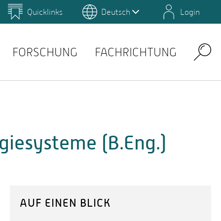
Quicklinks
Deutsch
Login
us
Campus Gestaltung
Umwelt-Campus Birkenfeld
Rechenzentrum
Intranet
FORSCHUNG
FACHRICHTUNG
Search
giesysteme (B.Eng.)
AUF EINEN BLICK