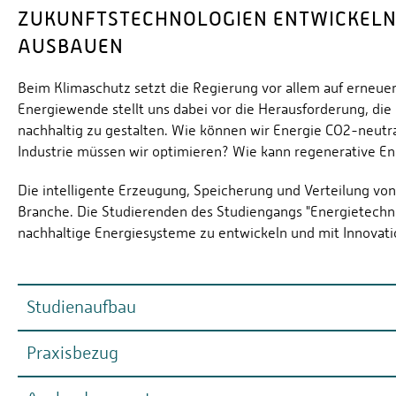
ZUKUNFTSTECHNOLOGIEN ENTWICKELN
AUSBAUEN
Beim Klimaschutz setzt die Regierung vor allem auf erneue
Energiewende stellt uns dabei vor die Herausforderung, di
nachhaltig zu gestalten. Wie können wir Energie CO2-neutra
Industrie müssen wir optimieren? Wie kann regenerative En
Die intelligente Erzeugung, Speicherung und Verteilung vo
Branche. Die Studierenden des Studiengangs "Energietechni
nachhaltige Energiesysteme zu entwickeln und mit Innovati
Studienaufbau
Praxisbezug
Studium mit Zukunft
Der Bachelorstudiengang umfasst 7 Semester. In den