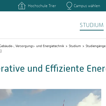
Hochschule Trier
Campus wählen
Hauptcamp
ngänge
Studierende
QIS
STUDIUM
Gebäude-, Versorgungs- und Energietechnik
Studium
Studiengänge
)
rative und Effiziente Ener