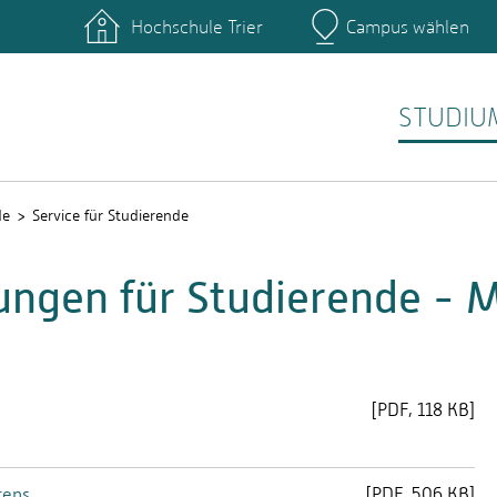
Hochschule Trier
Campus wählen
Hauptcamp
nte
Rechenzentrum
Ticket-System
STUDIU
de
Service für Studierende
ngen für Studierende - 
[
PDF
118 KB]
rens
[
PDF
506 KB]