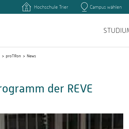
Hochschule Trier
Campus wählen
Hauptcamp
nte
Rechenzentrum
Ticket-System
STUDIU
proTRon
News
rogramm der REVE