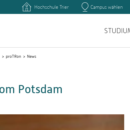
Hochschule Trier
Campus wählen
Hauptcamp
nte
Rechenzentrum
Ticket-System
STUDIU
proTRon
News
Kom Potsdam