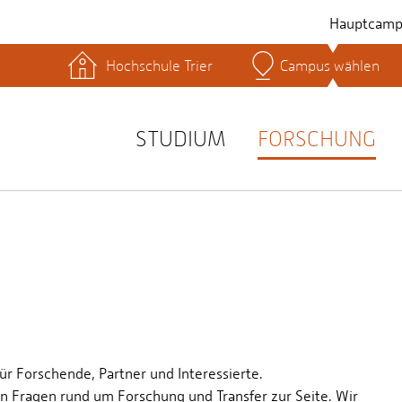
Hauptcamp
Hochschule Trier
Campus wählen
hek
Lernplattformen
Serviceeinrichtungen
s
Studienservice
STUDIUM
FORSCHUNG
t
ür Forschende, Partner und Interessierte.
en Fragen rund um Forschung und Transfer zur Seite. Wir