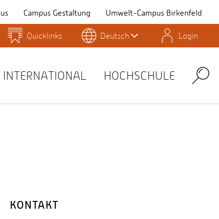
us
Campus Gestaltung
Umwelt-Campus Birkenfeld
Quicklinks
Deutsch
Login
Personensuche
Stellenangebote
Stud.IP
INTERNATIONAL
HOCHSCHULE
Search
KONTAKT