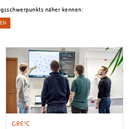
ngsschwerpunkts näher kennen:
ZEN
GRE³C