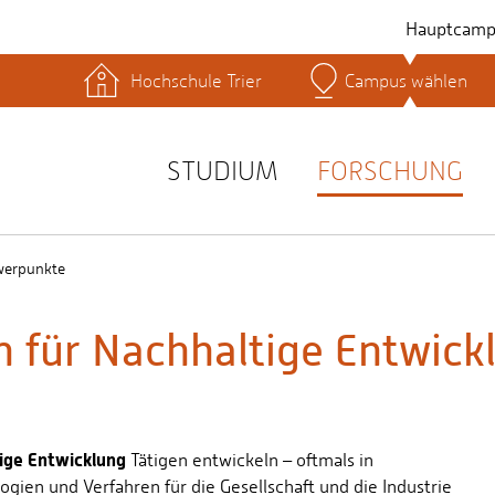
Hauptcamp
Hochschule Trier
Campus wählen
hek
Lernplattformen
Serviceeinrichtungen
s
Studienservice
STUDIUM
FORSCHUNG
t
werpunkte
n für Nachhaltige Entwick
tige Entwicklung
Tätigen entwickeln – oftmals in
ogien und Verfahren für die Gesellschaft und die Industrie