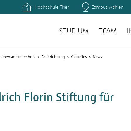
Hochschule Trier
Campus wählen
Hauptcamp
zentrum
Bibliothek
einrichtungen
Personensuche
service
E-Mail Suche
STUDIUM
TEAM
I
Lebensmitteltechnik
Fachrichtung
Aktuelles
News
ich Florin Stiftung für