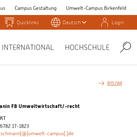
us
Campus Gestaltung
Umwelt-Campus Birkenfeld
Quicklinks
Deutsch
Login
Personensuche
Stellenangebote
Stud.IP
INTERNATIONAL
HOCHSCHULE
Search
RIS/IM
anin FB Umweltwirtschaft/-recht
KT
 6782 17-1823
itschmann[@]umwelt-campus[.]de