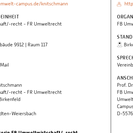
umwelt-campus.de/knitschmann
htt
EINHEIT
ORGAN
aft/-recht - FR Umweltrecht
FB Umw
STAND
ebäude 9912 | Raum 117
Birk
SPREC
Mail
Vereinb
ANSCH
 Nitschmann
Prof. D
aft/-recht - FR Umweltrecht
FB Umw
irkenfeld
Umwelt
Campus
dten-Weiersbach
D-5576
terin FB Umweltwirtschaft/-recht -