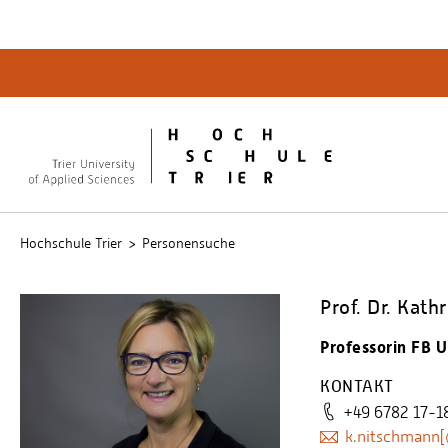
Quicklinks
Bibliot
QIS
publicu
Intrane
Hochschule Trier
Personensuche
Prof. Dr. Kat
Professorin FB 
KONTAKT
+49 6782 17-1
k.nitschmann