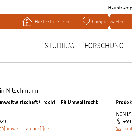
Hauptcamp
Hochschule Trier
Campus wählen
hek
Lernplattformen
Serviceeinrichtungen
s
Studienservice
STUDIUM
FORSCHUNG
t
hrin Nitschmann
Umweltwirtschaft/-recht - FR Umweltrecht
Prodek
KONTA
823
+49
[@]umwelt-campus[.]de
k.n