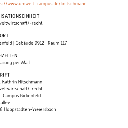
ps://www.umwelt-campus.de/knitschmann
ISATIONSEINHEIT
eltwirtschaft/-recht
ORT
enfeld | Gebäude 9912 | Raum 117
HZEITEN
arung per Mail
RIFT
r. Kathrin Nitschmann
eltwirtschaft/-recht
-Campus Birkenfeld
allee
8 Hoppstädten-Weiersbach