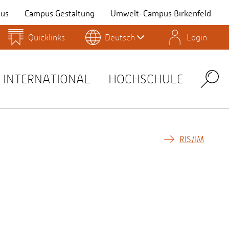
us
Campus Gestaltung
Umwelt-Campus Birkenfeld
Quicklinks
Deutsch
Login
Personensuche
Stellenangebote
Stud.IP
INTERNATIONAL
HOCHSCHULE
Search
RIS/IM