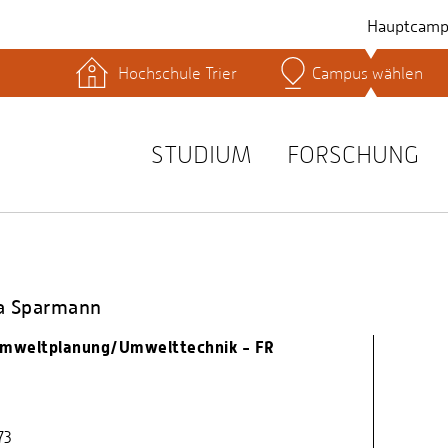
Hauptcamp
Hochschule Trier
Campus wählen
hek
Lernplattformen
Serviceeinrichtungen
s
Studienservice
STUDIUM
FORSCHUNG
t
ela Sparmann
 Umweltplanung/Umwelttechnik - FR
73