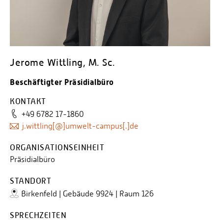
Personalvertretungen
Schwerbehindertenvertretungen
Informationssicherheit
Personalentwicklung
Jerome Wittling, M. Sc.
Personensuche
Beschäftigter Präsidialbüro
KONTAKT
+49 6782 17-1860
j.wittling[@]umwelt-campus[.]de
ORGANISATIONSEINHEIT
Präsidialbüro
STANDORT
Birkenfeld | Gebäude 9924 | Raum 126
SPRECHZEITEN