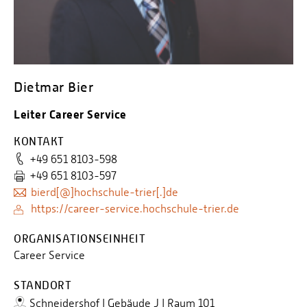
Personalvertretungen
Schwerbehindertenvertretungen
Informationssicherheit
Personalentwicklung
Dietmar Bier
Personensuche
Leiter Career Service
KONTAKT
+49 651 8103-598
+49 651 8103-597
bierd[@]hochschule-trier[.]de
https://career-service.hochschule-trier.de
ORGANISATIONSEINHEIT
Career Service
STANDORT
Schneidershof | Gebäude J | Raum 101