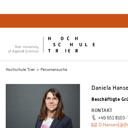
Quicklinks
Bibliot
QIS
publicu
Intrane
Hochschule Trier
Personensuche
Daniela Hanse
Beschäftigte Gr
KONTAKT
+49 651 8103-
D.Hansen[@]ho