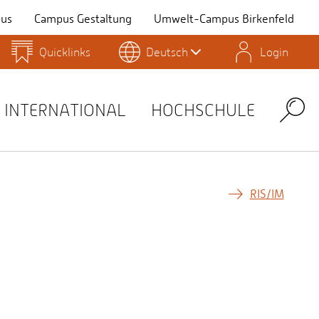
us
Campus Gestaltung
Umwelt-Campus Birkenfeld
Quicklinks
Deutsch
Login
Personensuche
Stellenangebote
Stud.IP
INTERNATIONAL
HOCHSCHULE
Search
RIS/IM