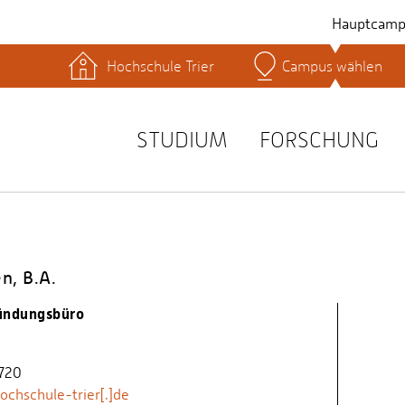
Hauptcamp
Hochschule Trier
Campus wählen
hek
Lernplattformen
Serviceeinrichtungen
s
Studienservice
STUDIUM
FORSCHUNG
t
n, B.A.
ündungsbüro
720
chschule-trier[.]de