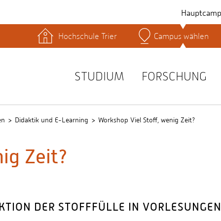
Hauptcamp
Hochschule Trier
Campus wählen
hek
Lernplattformen
Serviceeinrichtungen
s
Studienservice
STUDIUM
FORSCHUNG
t
en
Didaktik und E-Learning
Workshop Viel Stoff, wenig Zeit?
ig Zeit?
KTION DER STOFFFÜLLE IN VORLESUNGE