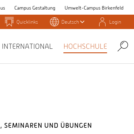
us
Campus Gestaltung
Umwelt-Campus Birkenfeld
Quicklinks
Deutsch
Login
Personensuche
Stellenangebote
Stud.IP
INTERNATIONAL
HOCHSCHULE
Search
N, SEMINAREN UND ÜBUNGEN