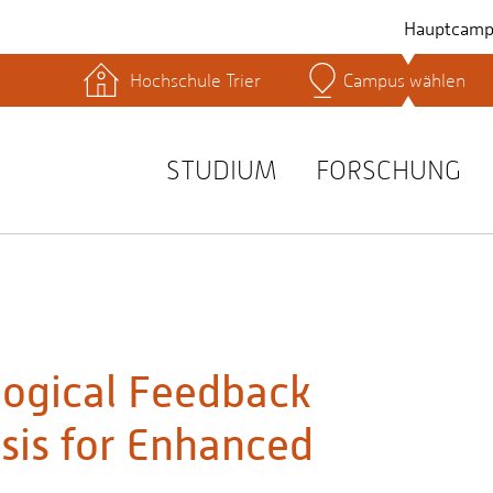
Hauptcamp
Hochschule Trier
Campus wählen
hek
Lernplattformen
Serviceeinrichtungen
s
Studienservice
STUDIUM
FORSCHUNG
t
logical Feedback
is for Enhanced