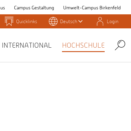
us
Campus Gestaltung
Umwelt-Campus Birkenfeld
Quicklinks
Deutsch
Login
Personensuche
Stellenangebote
Stud.IP
INTERNATIONAL
HOCHSCHULE
Search