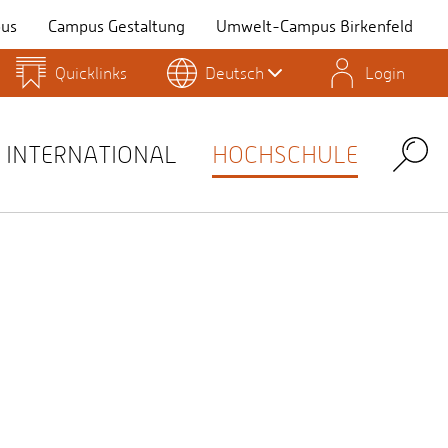
us
Campus Gestaltung
Umwelt-Campus Birkenfeld
Quicklinks
Deutsch
Login
Personensuche
Stellenangebote
Stud.IP
INTERNATIONAL
HOCHSCHULE
Search