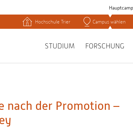
Hauptcamp
Hochschule Trier
Campus wählen
hek
Lernplattformen
Serviceeinrichtungen
s
Studienservice
STUDIUM
FORSCHUNG
t
ere nach der Promotion –
ley