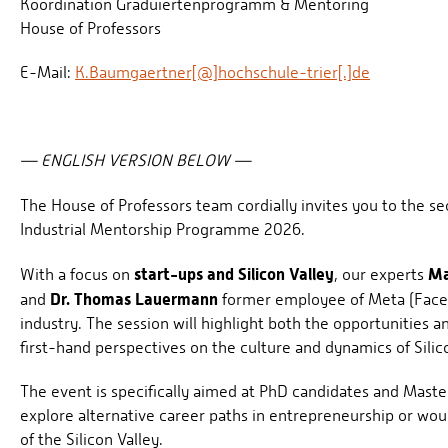
Koordination Graduiertenprogramm & Mentoring
House of Professors
E-Mail:
K.Baumgaertner[@]hochschule-trier[.]de
— ENGLISH VERSION BELOW —
The House of Professors team cordially invites you to the s
Industrial Mentorship Programme 2026.
start-ups and Silicon Valley
Ma
With a focus on
, our experts
Dr. Thomas Lauermann
and
former employee of Meta (Faceboo
industry. The session will highlight both the opportunities 
first-hand perspectives on the culture and dynamics of Silic
The event is specifically aimed at PhD candidates and Maste
explore alternative career paths in entrepreneurship or would
of the Silicon Valley.