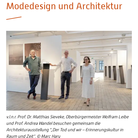
Modedesign und Architektur
Personalvertretungen
Schwerbehindertenvertretungen
Informationssicherheit
Personalentwicklung
Personensuche
v.l.n.r. Prof. Dr. Matthias Sieveke, Oberbürgermeister Wolfram Leibe
und Prof. Andrea Wandel besuchen gemeinsam die
Architekturausstellung "„Der Tod und wir – Erinnerungskultur in
Raum und Zeit“. © Marc Hary