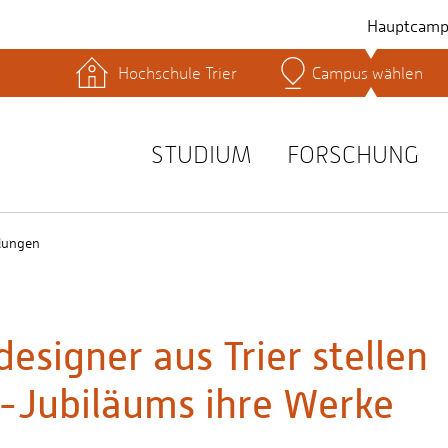
Hauptcamp
Hochschule Trier
Campus wählen
hek
Lernplattformen
Serviceeinrichtungen
s
Studienservice
STUDIUM
FORSCHUNG
t
lungen
esigner aus Trier stellen
-Jubiläums ihre Werke