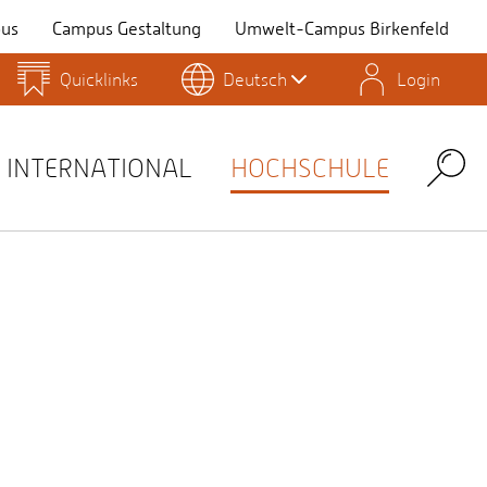
us
Campus Gestaltung
Umwelt-Campus Birkenfeld
Quicklinks
Deutsch
Login
Personensuche
Stellenangebote
Stud.IP
INTERNATIONAL
HOCHSCHULE
Search