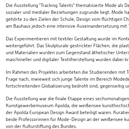
Die Ausstellung "Tracking Talents" thematisierte Mode als 
sozialer und medialer Beziehungen zugrunde liegt. Mode ha
gehörte zu den Zielen der Schule, Design vom flüchtigen Cha
am Bauhaus jedoch eine intensive Auseinandersetzung mit T
Das Experimentieren mit textiler Gestaltung wurde im Konte
weitergeführt. Das Skulpturale gestrickter Flächen, die pla
und Materialien wurden zum Gegenstand äthetischer Unters
maschineller und digitaler Textilherstellung wurden dabei kr
Im Rahmen des Projektes arbeiteten die Studierenden mit 
Frage nach, inwieweit sich junge Talente im Bereich Modede
fortschreitenden Globalisierung bedroht sind, gegenseitig 
Die Ausstellung war die finale Etappe eines sechsmonatigen
Kunstgewerbemuseum Apolda, die weißensee kunsthochschule
der Apolda European Design Award beteiligt waren. Kuratie
beide Professorinnen für Mode-Design an der weißensee ku
von der Kulturstiftung des Bundes.