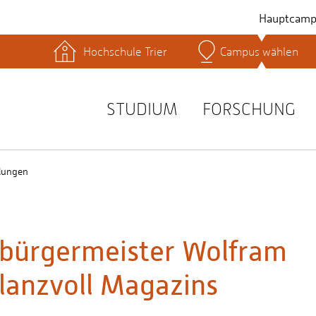
Hauptcamp
Hochschule Trier
Campus wählen
hek
Lernplattformen
Serviceeinrichtungen
s
Studienservice
STUDIUM
FORSCHUNG
t
lungen
rbürgermeister Wolfram
glanzvoll Magazins