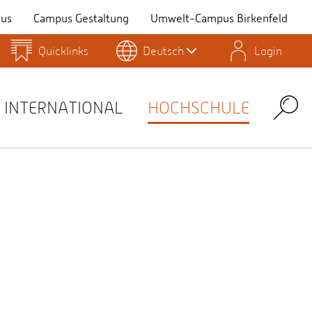
us
Campus Gestaltung
Umwelt-Campus Birkenfeld
Quicklinks
Deutsch
Login
Personensuche
Stellenangebote
Stud.IP
INTERNATIONAL
HOCHSCHULE
Search