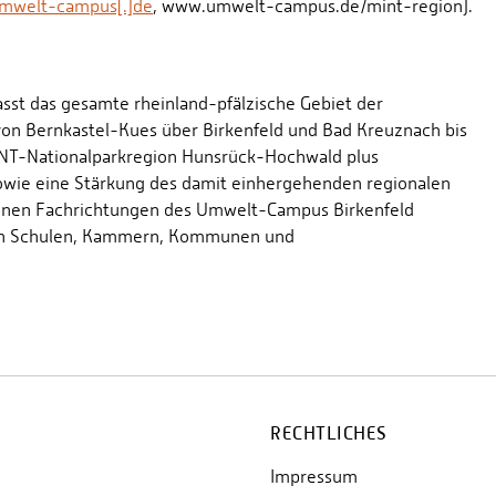
mwelt-campus[.]de
, www.umwelt-campus.de/mint-region).
st das gesamte rheinland-pfälzische Gebiet der
von Bernkastel-Kues über Birkenfeld und Bad Kreuznach bis
 MINT-Nationalparkregion Hunsrück-Hochwald plus
wie eine Stärkung des damit einhergehenden regionalen
denen Fachrichtungen des Umwelt-Campus Birkenfeld
chen Schulen, Kammern, Kommunen und
RECHTLICHES
Impressum