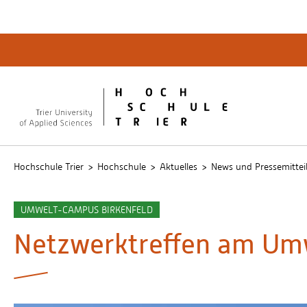
Quicklinks
Bibliot
QIS
publicu
Intrane
Hochschule Trier
Hochschule
Aktuelles
News und Pressemittei
UMWELT-CAMPUS BIRKENFELD
Netzwerktreffen am U