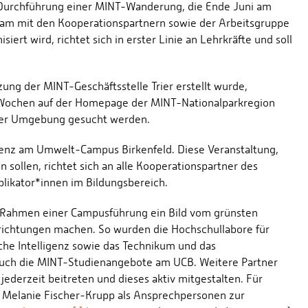
nd Durchführung einer MINT-Wanderung, die Ende Juni am
insam mit den Kooperationspartnern sowie der Arbeitsgruppe
rt wird, richtet sich in erster Linie an Lehrkräfte und soll
ng der MINT-Geschäftsstelle Trier erstellt wurde,
ten Wochen auf der Homepage der MINT-Nationalparkregion
in der Umgebung gesucht werden.
enz am Umwelt-Campus Birkenfeld. Diese Veranstaltung,
sollen, richtet sich an alle Kooperationspartner des
likator*innen im Bildungsbereich.
m Rahmen einer Campusführung ein Bild vom grünsten
richtungen machen. So wurden die Hochschullabore für
che Intelligenz sowie das Technikum und das
e auch die MINT-Studienangebote am UCB. Weitere Partner
jederzeit beitreten und dieses aktiv mitgestalten. Für
d Melanie Fischer-Krupp als Ansprechpersonen zur