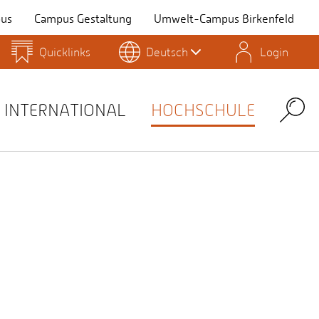
us
Campus Gestaltung
Umwelt-Campus Birkenfeld
Quicklinks
Deutsch
Login
Personensuche
Stellenangebote
Stud.IP
INTERNATIONAL
HOCHSCHULE
Search