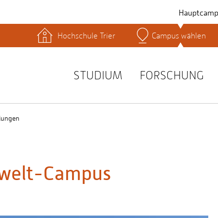
Hauptcamp
Hochschule Trier
Campus wählen
hek
Lernplattformen
Serviceeinrichtungen
s
Studienservice
STUDIUM
FORSCHUNG
t
lungen
mwelt-Campus