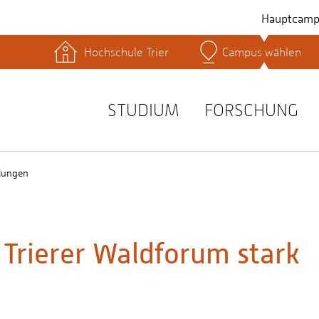
Hauptcamp
Hochschule Trier
Campus wählen
hek
Lernplattformen
Serviceeinrichtungen
s
Studienservice
STUDIUM
FORSCHUNG
t
lungen
 Trierer Waldforum stark