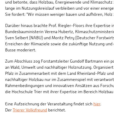
und betonte, dass Holzbau, Energiewende und Klimaschutz
lange im Nutzungskreislauf verbleiben und vor einer ener
Sie fordert: "Wir müssen weniger bauen und aufhören, Holz
Darüber hinaus brachte Prof. Riegler-Floors ihre Expertise
Bundesbauministerin Verena Hubertz, Klimaschutzministerin K
Sven Selbert (NABU) und Moritz Petry (Deutscher Forstwirtsch
Erreichen der Klimaziele sowie die zukünftige Nutzung und 
Busse moderiert.
Zum Abschluss zog Forstamtsleiter Gundolf Bartmann ein pos
an Wald, Umwelt und nachhaltiger Holznutzung. Organisier
Pfalz in Zusammenarbeit mit dem Land Rheinland-Pfalz und d
nachhaltiger Holzbau nur im Zusammenspiel mit verantwortu
Rahmenbedingungen und innovativen Ansätzen aus Forschu
die Hochschule Trier mit ihrer Expertise im Bereich Holzbau
Eine Aufzeichnung der Veranstaltung findet sich
hier
.
Der
Trierer Volksfreund
berichtet.