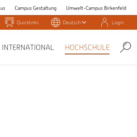
us
Campus Gestaltung
Umwelt-Campus Birkenfeld
Quicklinks
Deutsch
Login
Personensuche
Stellenangebote
Stud.IP
INTERNATIONAL
HOCHSCHULE
Search