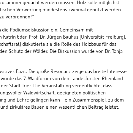
 zusammengedacht werden müssen. Holz solle möglichst
getischen Verwertung mindestens zweimal genutzt werden.
 zu verbrennen!“
 in die Podiumsdiskussion ein. Gemeinsam mit
atrin Eder, Prof. Dr. Jürgen Bauhus (Universität Freiburg),
aftsrat) diskutierte sie die Rolle des Holzbaus für das
den Schutz der Wälder. Die Diskussion wurde von Dr. Tanja
itives Fazit. Die große Resonanz zeige das breite Interesse
t wurde das 7. Waldforum von den Landesforsten Rheinland-
er Stadt Trier. Die Veranstaltung verdeutlichte, dass
ngsvoller Waldwirtschaft, geeigneten politischen
ng und Lehre gelingen kann – ein Zusammenspiel, zu dem
 und zirkuläres Bauen einen wesentlichen Beitrag leistet.