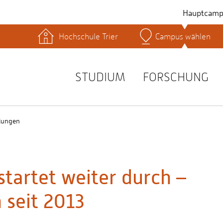
Hauptcamp
Hochschule Trier
Campus wählen
hek
Lernplattformen
Serviceeinrichtungen
s
Studienservice
STUDIUM
FORSCHUNG
t
lungen
tartet weiter durch –
 seit 2013