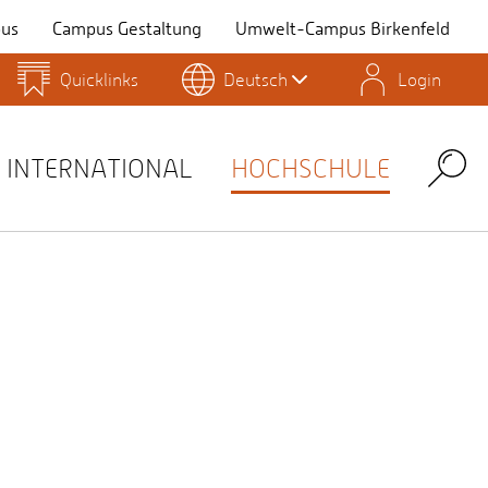
us
Campus Gestaltung
Umwelt-Campus Birkenfeld
Quicklinks
Deutsch
Login
Personensuche
Stellenangebote
Stud.IP
INTERNATIONAL
HOCHSCHULE
Search