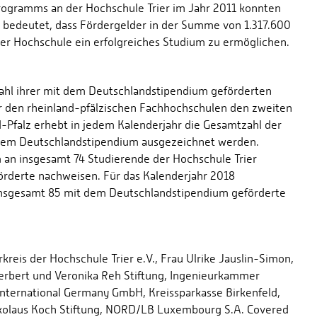
rogramms an der Hochschule Trier im Jahr 2011 konnten
s bedeutet, dass Fördergelder in der Summe von 1.317.600
r Hochschule ein erfolgreiches Studium zu ermöglichen.
Anzahl ihrer mit dem Deutschlandstipendium geförderten
er den rheinland-pfälzischen Fachhochschulen den zweiten
-Pfalz erhebt in jedem Kalenderjahr die Gesamtzahl der
 dem Deutschlandstipendium ausgezeichnet werden.
an insgesamt 74 Studierende der Hochschule Trier
örderte nachweisen. Für das Kalenderjahr 2018
 insgesamt 85 mit dem Deutschlandstipendium geförderte
eis der Hochschule Trier e.V., Frau Ulrike Jauslin-Simon,
erbert und Veronika Reh Stiftung, Ingenieurkammer
nternational Germany GmbH, Kreissparkasse Birkenfeld,
ikolaus Koch Stiftung, NORD/LB Luxembourg S.A. Covered