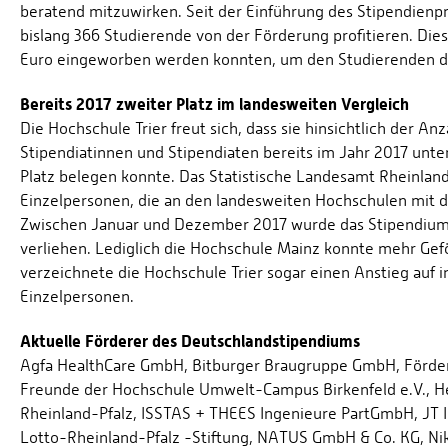
beratend mitzuwirken. Seit der Einführung des Stipendienp
bislang 366 Studierende von der Förderung profitieren. Die
Euro eingeworben werden konnten, um den Studierenden de
Bereits 2017 zweiter Platz im landesweiten Vergleich
Die Hochschule Trier freut sich, dass sie hinsichtlich der 
Stipendiatinnen und Stipendiaten bereits im Jahr 2017 unt
Platz belegen konnte. Das Statistische Landesamt Rheinland
Einzelpersonen, die an den landesweiten Hochschulen mit
Zwischen Januar und Dezember 2017 wurde das Stipendium 
verliehen. Lediglich die Hochschule Mainz konnte mehr Gef
verzeichnete die Hochschule Trier sogar einen Anstieg auf
Einzelpersonen.
Aktuelle Förderer des Deutschlandstipendiums
Agfa HealthCare GmbH, Bitburger Braugruppe GmbH, Förderkr
Freunde der Hochschule Umwelt-Campus Birkenfeld e.V., H
Rheinland-Pfalz, ISSTAS + THEES Ingenieure PartGmbH, JT I
Lotto-Rheinland-Pfalz -Stiftung, NATUS GmbH & Co. KG, N