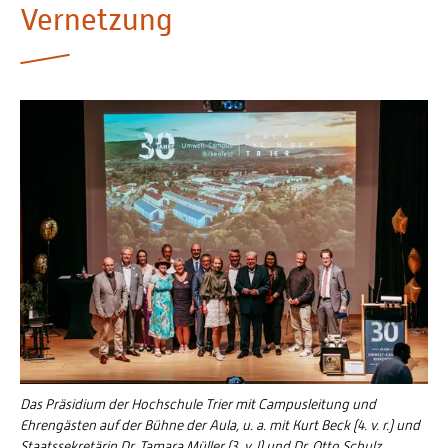
Vernetzung
Personalvertretungen
Schwerbehindertenvertretungen
Informationssicherheit
Personalentwicklung
Personensuche
Das Präsidium der Hochschule Trier mit Campusleitung und
Ehrengästen auf der Bühne der Aula, u. a. mit Kurt Beck (4. v. r.) und
Staatssekretärin Dr. Tamara Müller (3. v. l) und Dr. Otto Schulz