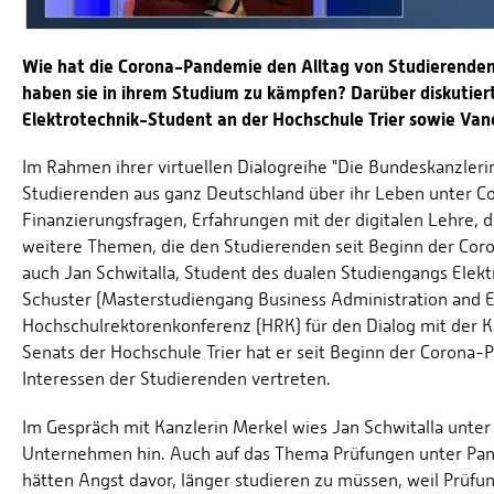
Wie hat die Corona-Pandemie den Alltag von Studierende
haben sie in ihrem Studium zu kämpfen? Darüber diskutiert
Elektrotechnik-Student an der Hochschule Trier sowie Va
Im Rahmen ihrer virtuellen Dialogreihe "Die Bundeskanzler
Studierenden aus ganz Deutschland über ihr Leben unter 
Finanzierungsfragen, Erfahrungen mit der digitalen Lehre, 
weitere Themen, die den Studierenden seit Beginn der Cor
auch Jan Schwitalla, Student des dualen Studiengangs Elek
Schuster (Masterstudiengang Business Administration and E
Hochschulrektorenkonferenz (HRK) für den Dialog mit der K
Senats der Hochschule Trier hat er seit Beginn der Corona-
Interessen der Studierenden vertreten.
Im Gespräch mit Kanzlerin Merkel wies Jan Schwitalla unte
Unternehmen hin. Auch auf das Thema Prüfungen unter Pan
hätten Angst davor, länger studieren zu müssen, weil Prüf