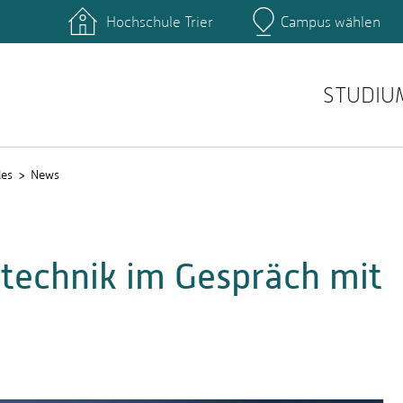
Hochschule Trier
Campus wählen
Hauptcamp
nte
Rechenzentrum
Ticket-System
STUDIU
les
News
otechnik im Gespräch mit