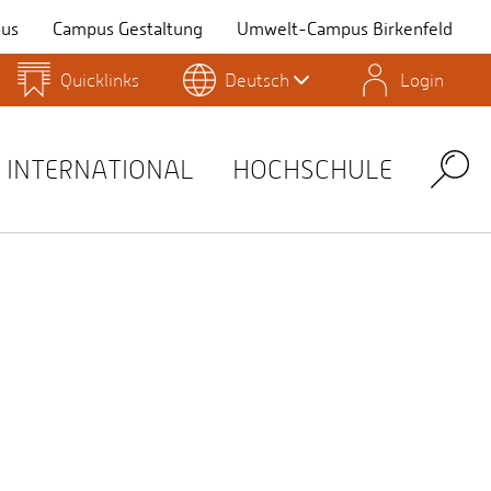
us
Campus Gestaltung
Umwelt-Campus Birkenfeld
Quicklinks
Deutsch
Login
Personensuche
Stellenangebote
Stud.IP
INTERNATIONAL
HOCHSCHULE
Search