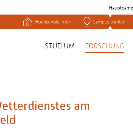
Hauptcamp
Hochschule Trier
Campus wählen
hek
Lernplattformen
Serviceeinrichtungen
s
Studienservice
STUDIUM
FORSCHUNG
t
etterdienstes am
eld