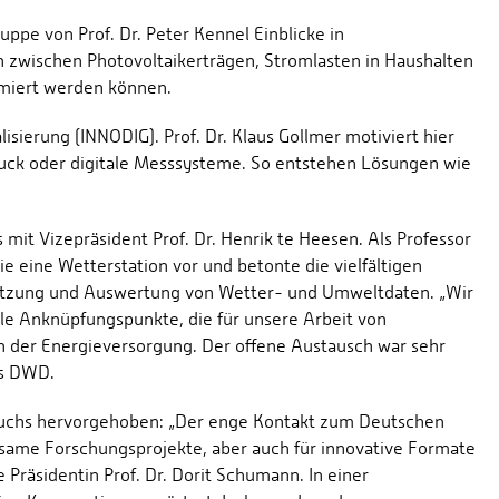
ppe von Prof. Dr. Peter Kennel Einblicke in
zwischen Photovoltaikerträgen, Stromlasten in Haushalten
miert werden können.
lisierung (INNODIG). Prof. Dr. Klaus Gollmer motiviert hier
uck oder digitale Messsysteme. So entstehen Lösungen wie
it Vizepräsident Prof. Dr. Henrik te Heesen. Als Professor
e eine Wetterstation vor und betonte die vielfältigen
Nutzung und Auswertung von Wetter- und Umweltdaten. „Wir
e Anknüpfungspunkte, die für unsere Arbeit von
n der Energieversorgung. Der offene Austausch war sehr
es DWD.
suchs hervorgehoben: „Der enge Kontakt zum Deutschen
same Forschungsprojekte, aber auch für innovative Formate
 Präsidentin Prof. Dr. Dorit Schumann. In einer