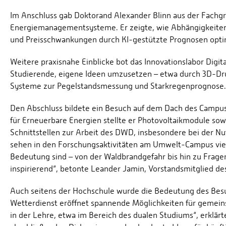
Im Anschluss gab Doktorand Alexander Blinn aus der Fachgru
Energiemanagementsysteme. Er zeigte, wie Abhängigkeiten 
und Preisschwankungen durch KI-gestützte Prognosen opti
Weitere praxisnahe Einblicke bot das Innovationslabor Digita
Studierende, eigene Ideen umzusetzen – etwa durch 3D-Dr
Systeme zur Pegelstandsmessung und Starkregenprognose.
Den Abschluss bildete ein Besuch auf dem Dach des Campus m
für Erneuerbare Energien stellte er Photovoltaikmodule sowi
Schnittstellen zur Arbeit des DWD, insbesondere bei der 
sehen in den Forschungsaktivitäten am Umwelt-Campus viel
Bedeutung sind – von der Waldbrandgefahr bis hin zu Frage
inspirierend“, betonte Leander Jamin, Vorstandsmitglied d
Auch seitens der Hochschule wurde die Bedeutung des Be
Wetterdienst eröffnet spannende Möglichkeiten für gemein
in der Lehre, etwa im Bereich des dualen Studiums“, erklärte