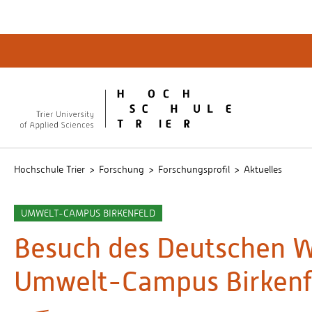
Quicklinks
Bibliot
QIS
publicu
Intrane
Hochschule Trier
Forschung
Forschungsprofil
Aktuelles
UMWELT-CAMPUS BIRKENFELD
Besuch des Deutschen W
Umwelt-Campus Birkenf