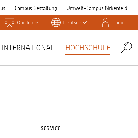
us
Campus Gestaltung
Umwelt-Campus Birkenfeld
Quicklinks
Deutsch
Login
Personensuche
Stellenangebote
Stud.IP
INTERNATIONAL
HOCHSCHULE
Search
SERVICE