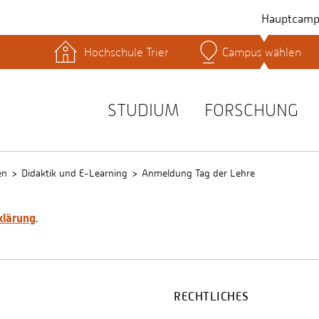
Hauptcamp
Hochschule Trier
Campus wählen
hek
Lernplattformen
Serviceeinrichtungen
s
Studienservice
STUDIUM
FORSCHUNG
t
en
Didaktik und E-Learning
Anmeldung Tag der Lehre
klärung
.
RECHTLICHES