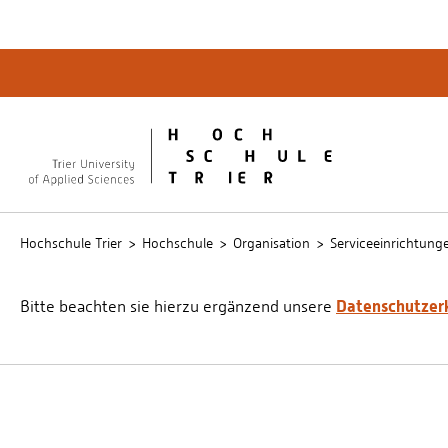
Quicklinks
Bibliot
QIS
publicu
Intrane
Hochschule Trier
Hochschule
Organisation
Serviceeinrichtung
Datenschutzer
Bitte beachten sie hierzu ergänzend unsere