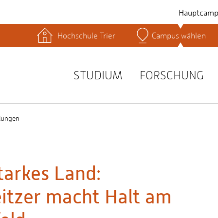
Hauptcamp
Hochschule Trier
Campus wählen
hek
Lernplattformen
Serviceeinrichtungen
s
Studienservice
STUDIUM
FORSCHUNG
t
lungen
tarkes Land:
itzer macht Halt am