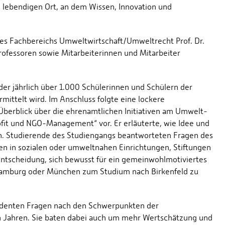
m lebendigen Ort, an dem Wissen, Innovation und
des Fachbereichs Umweltwirtschaft/Umweltrecht Prof. Dr.
Professoren sowie Mitarbeiterinnen und Mitarbeiter
der jährlich über 1.000 Schülerinnen und Schülern der
ittelt wird. Im Anschluss folgte eine lockere
berblick über die ehrenamtlichen Initiativen am Umwelt-
ofit und NGO-Management“ vor. Er erläuterte, wie Idee und
n. Studierende des Studiengangs beantworteten Fragen des
n in sozialen oder umweltnahen Einrichtungen, Stiftungen
ntscheidung, sich bewusst für ein gemeinwohlmotiviertes
 Hamburg oder München zum Studium nach Birkenfeld zu
sidenten Fragen nach den Schwerpunkten der
n Jahren. Sie baten dabei auch um mehr Wertschätzung und