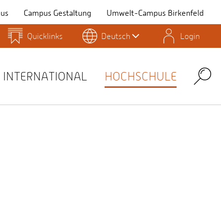
us
Campus Gestaltung
Umwelt-Campus Birkenfeld
Quicklinks
Deutsch
Login
Personensuche
Stellenangebote
Stud.IP
INTERNATIONAL
HOCHSCHULE
Search