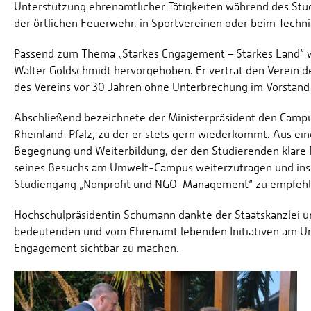
Unterstützung ehrenamtlicher Tätigkeiten während des Stud
der örtlichen Feuerwehr, in Sportvereinen oder beim Techni
Passend zum Thema „Starkes Engagement – Starkes Land“ 
Walter Goldschmidt hervorgehoben. Er vertrat den Verein de
des Vereins vor 30 Jahren ohne Unterbrechung im Vorstand 
Abschließend bezeichnete der Ministerpräsident den Campu
Rheinland-Pfalz, zu der er stets gern wiederkommt. Aus ei
Begegnung und Weiterbildung, der den Studierenden klare Pe
seines Besuchs am Umwelt-Campus weiterzutragen und insb
Studiengang „Nonprofit und NGO-Management“ zu empfehl
Hochschulpräsidentin Schumann dankte der Staatskanzlei un
bedeutenden und vom Ehrenamt lebenden Initiativen am Um
Engagement sichtbar zu machen.