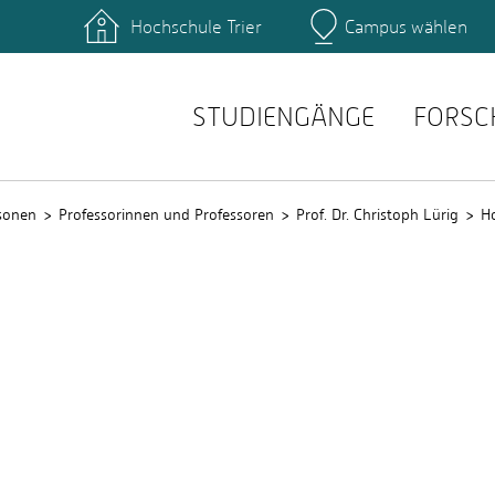
Hochschule Trier
Campus wählen
Hauptcamp
ende der Informatik
Prüfungsordnungen
ende der Therapie­
Modulhandbücher
chaften
STUDIENGÄNGE
FORSC
t (HS-Verwaltung)
sonen
Professorinnen und Professoren
Prof. Dr. Christoph Lürig
H