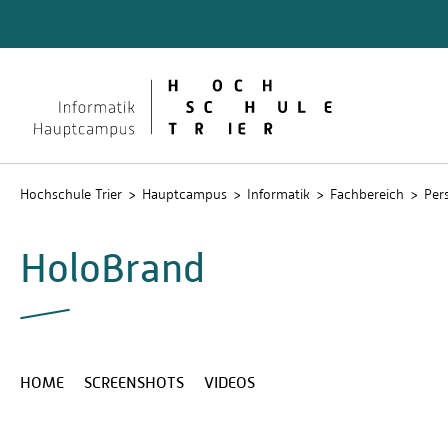
Quicklinks
Studier
Studier
wissens
Intrane
Hochschule Trier
Hauptcampus
Informatik
Fachbereich
Per
HoloBrand
HOME
SCREENSHOTS
VIDEOS