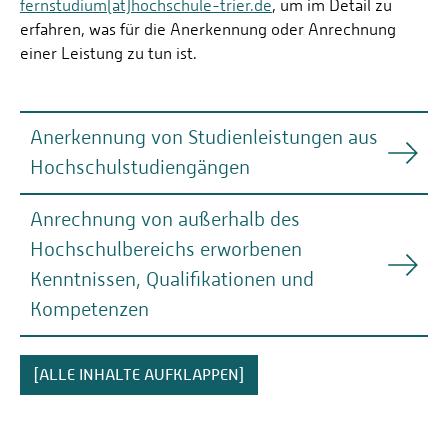
fernstudium(at)hochschule-trier.de
, um im Detail zu
erfahren, was für die Anerkennung oder Anrechnung
einer Leistung zu tun ist.
Anerkennung von Studienleistungen aus
Hochschulstudiengängen
Anrechnung von außerhalb des
Studienleistungen aus einem früheren Studium an
Hochschulbereichs erworbenen
einer staatlichen oder staatlich anerkannten
anerkannt
Hochschule können
werden - auch wenn
Kenntnissen, Qualifikationen und
nicht abgeschlossen
das Studium
wurde. Wichtig ist,
Kompetenzen
relevante Inhalte im Bereich
dass die Leistungen
Informatik
abdecken.
Sie haben Fachkenntnisse, die nach Inhalt und Niveau
[ALLE INHALTE AUFKLAPPEN]
nicht
einem Fernstudienmodul entsprechen – jedoch
Sie können die Anerkennung von Studienleistungen
im Rahmen eines Hochschulstudiums
erworben
vor der
aus anderen Hochschulstudiengängen bereits
wurden? Dann besteht die Möglichkeit, diese
Bewerbung
für das Masterfernstudium oder das DAS-