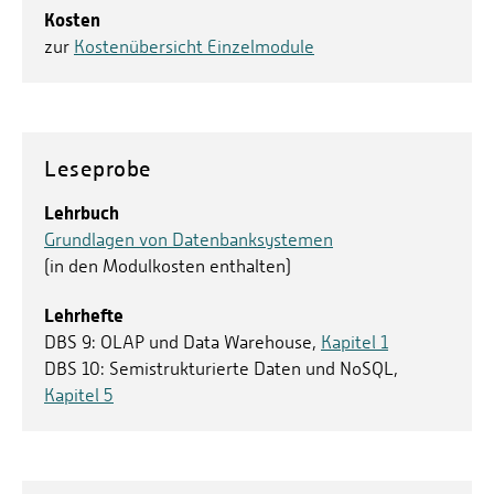
DBS 3: Relationales Modell und relationale Algebra
Kosten
Das relationale Datenmodell, relationale
Semistrukturierte Daten und NoSQL-Datenbanken
zur
Kostenübersicht Einzelmodule
Einschränkungen und relationale Algebra
Relationaler Datenbankentwurf
Überführung von Konzepten des EER-Modells in
Leseprobe
Relationen
Lehrbuch
DBS 4: SQL
Grundlagen von Datenbanksystemen
(in den Modulkosten enthalten)
Datendefinition
Anfragen
Lehrhefte
DBS 9: OLAP und Data Warehouse,
Kapitel 1
Insert-, Delete- und Update-Anweisungen
DBS 10: Semistrukturierte Daten und NoSQL,
Kapitel 5
Views
Spezifikation allgemeiner Einschränkungen
Weitere SQL-Merkmale