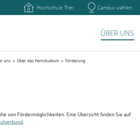
Hochschule Trier
Campus wählen
Hauptcamp
Fernstudiengang Informatik
Zertifikatsstudium Inform
)
e, Anmeldung
Kontakt
ÜBER UNS
r uns
Über das Fernstudium
Förderung
he von Fördermöglichkeiten. Eine Übersicht finden Sie auf
hulverbund
.