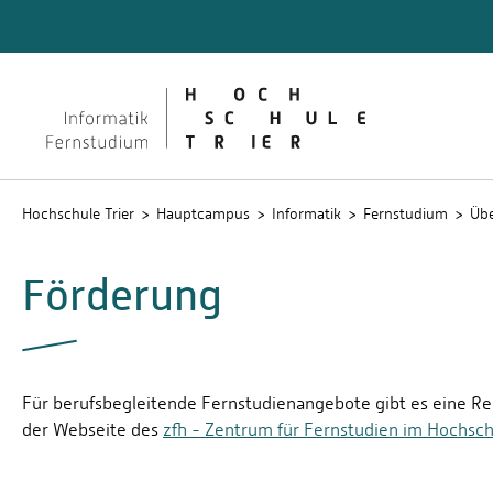
Fernstudium Informatik
Master-
(M.C.Sc.
Termin
Hochschule Trier
Hauptcampus
Informatik
Fernstudium
Übe
Förderung
Für berufsbegleitende Fernstudienangebote gibt es eine Rei
der Webseite des
zfh - Zentrum für Fernstudien im Hochsc