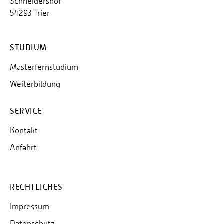
Schneidershof
54293 Trier
Die ISO/IEC 27000-Familie
Sicherheitsmanagement nach IT-
STUDIUM
Grundschutzhandbuch: Überblick IT-Grundschutz;
Sicherheitsprozess und -organisation; Erstellung
Masterfernstudium
einer Leitlinie zur Informationssicherheit; Auswahl
Weiterbildung
und Etablierung einer geeigneten
Organisationsstruktur für Informationssicherheit;
Aufgaben, Verantwortungen und Kompetenzen im
SERVICE
Sicherheitsmanagement; Strukturanalyse;
Kontakt
Erstellung einer Übersicht über vorhandene IT-
Systeme; Erstellung eines Sicherheitskonzepts;
Anfahrt
Umsetzung der Sicherheitsmaßnahmen;
Informationssicherheit im laufenden Betrieb;
Aufrechterhalten des sicheren Betriebs
RECHTLICHES
Compliance und weitere Rahmenwerke zum
Impressum
Informationssicherheitsmanagement: COBIT; PCI-
Datenschutz