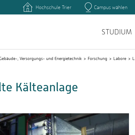
Hochschule Trier
Campus wählen
Hauptcamp
ngänge
Studierende
QIS
STUDIUM
Gebäude-, Versorgungs- und Energietechnik
Forschung
Labore
L
te Kälteanlage