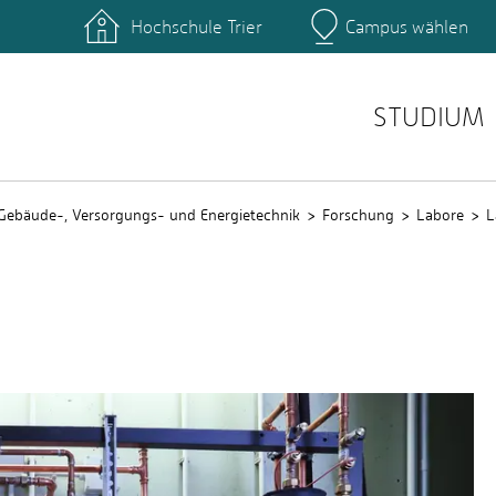
Hochschule Trier
Campus wählen
Hauptcamp
ngänge
Studierende
QIS
STUDIUM
Gebäude-, Versorgungs- und Energietechnik
Forschung
Labore
L