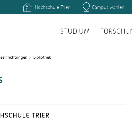
Hochschule Trier
Campus wählen
Hauptcamp
hek
Fachbereiche
ttformen
Personensuche
einrichtungen
Stellenangebote
STUDIUM
FORSCHU
ceeinrichtungen
Bibliothek
s
HSCHULE TRIER