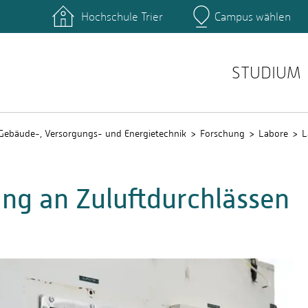
Hochschule Trier
Campus wählen
Hauptcamp
ngänge
Studierende
QIS
STUDIUM
Gebäude-, Versorgungs- und Energietechnik
Forschung
Labore
L
g an Zuluftdurchlässen