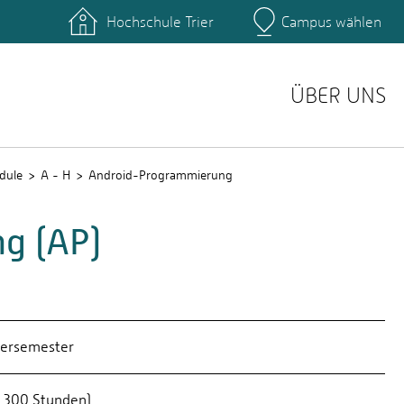
Hochschule Trier
Campus wählen
Hauptcamp
Fernstudiengang Informatik
Zertifikatsstudium Inform
)
e, Anmeldung
Kontakt
ÜBER UNS
dule
A - H
Android-Programmierung
g (AP)
rsemester
. 300 Stunden)