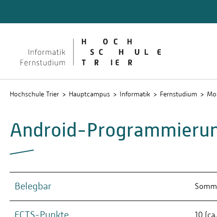
Fernstudium Informatik
Master-
(M.C.Sc.
Termin
Hochschule Trier
Hauptcampus
Informatik
Fernstudium
Mo
Android-Programmierun
Belegbar
Somme
ECTS-Punkte
10 (ca