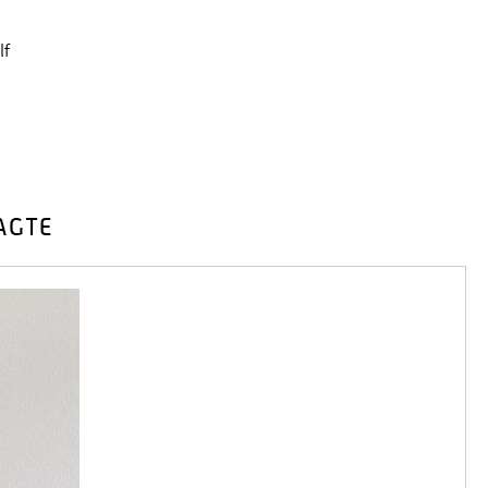
lf
AGTE