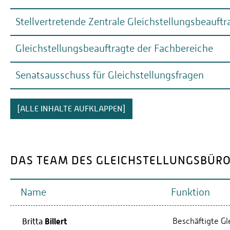
Stellvertretende Zentrale Gleichstellungsbeauftr
Gleichstellungsbeauftragte der Fachbereiche
Prof. Andrea Wandel
0651 8103-417
Senatsausschuss für Gleichstellungsfragen
Zur aktuellen Liste der Gleichstellungsbeauftragten der 
wandel[@]ar.hochschule-trier[.]de
Zu den Mitgliedern und Aufgaben des Gleichstellungaussc
[ALLE INHALTE AUFKLAPPEN]
Manuela Mertes
0651 8103-360
DAS TEAM DES GLEICHSTELLUNGSBÜR
mertes[@]hochschule-trier[.]de
Name
Funktion
Billert
Beschäftigte Gl
Britta