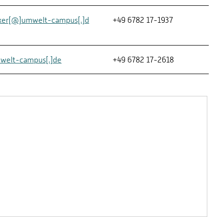
ker[@]umwelt-campus[.]d
+49 6782 17-1937
welt-campus[.]de
+49 6782 17-2618