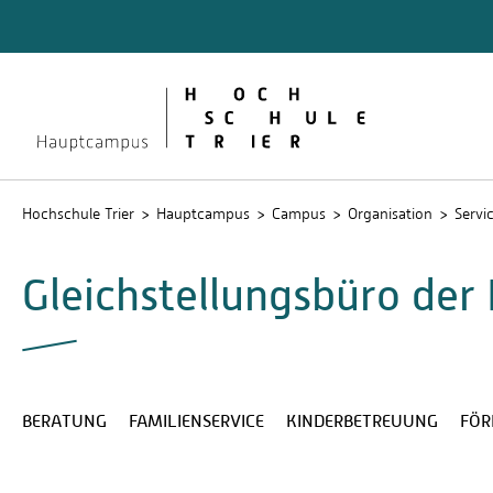
Quicklinks
Bibliot
Lernpla
Service
Stud.IP
Hochschule Trier
Hauptcampus
Campus
Organisation
Servi
Gleichstellungsbüro der 
BERATUNG
FAMILIENSERVICE
KINDERBETREUUNG
FÖR