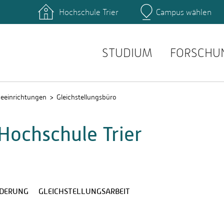
Hochschule Trier
Campus wählen
Hauptcamp
hek
Fachbereiche
ttformen
Personensuche
einrichtungen
Stellenangebote
STUDIUM
FORSCHU
ceeinrichtungen
Gleichstellungsbüro
Hochschule Trier
DERUNG
GLEICHSTELLUNGSARBEIT