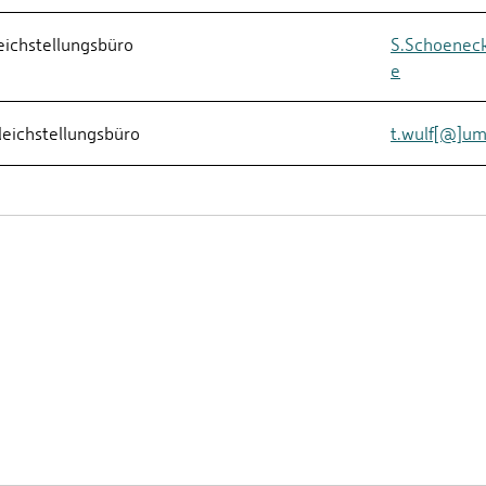
eichstellungsbüro
S.Schoenec
e
leichstellungsbüro
t.wulf[@]um