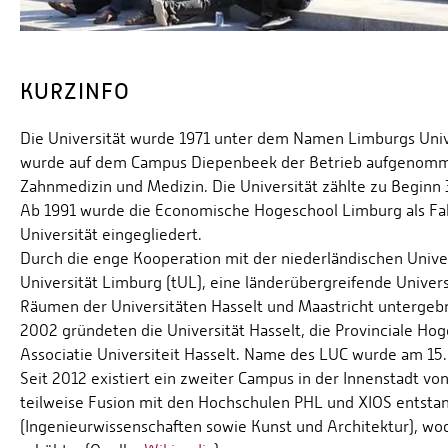
KURZINFO
Die Universität wurde 1971 unter dem Namen Limburgs Univ
wurde auf dem Campus Diepenbeek der Betrieb aufgenommen
Zahnmedizin und Medizin. Die Universität zählte zu Beginn
Ab 1991 wurde die Economische Hogeschool Limburg als Fak
Universität eingegliedert.
Durch die enge Kooperation mit der niederländischen Univer
Universität Limburg (tUL), eine länderübergreifende Univer
Räumen der Universitäten Hasselt und Maastricht untergebra
2002 gründeten die Universität Hasselt, die Provinciale H
Associatie Universiteit Hasselt. Name des LUC wurde am 15
Seit 2012 existiert ein zweiter Campus in der Innenstadt von
teilweise Fusion mit den Hochschulen PHL und XIOS entstan
(Ingenieurwissenschaften sowie Kunst und Architektur), wod