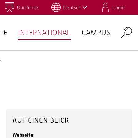
Quicklinks
Deutsch
Login
us
Campus Gestaltung
Umwelt-Campus Birkenfeld
Personalverzeichnis
QIS
TE
INTERNATIONAL
CAMPUS
Search
k
AUF EINEN BLICK
Webseite: