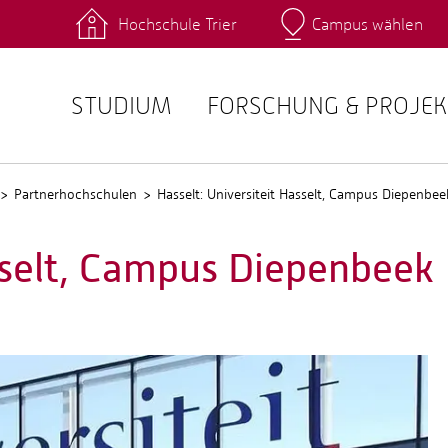
Hochschule Trier
Campus wählen
Hauptcamp
 Fachrichtungen
Intranet
angebote
Stud.IP
STUDIUM
FORSCHUNG & PROJEK
Partnerhochschulen
Hasselt: Universiteit Hasselt, Campus Diepenbee
asselt, Campus Diepenbeek