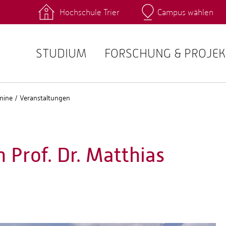
Hochschule Trier
Campus wählen
Hauptcamp
 Fachrichtungen
Intranet
angebote
Stud.IP
STUDIUM
FORSCHUNG & PROJEK
mine / Veranstaltungen
 Prof. Dr. Matthias