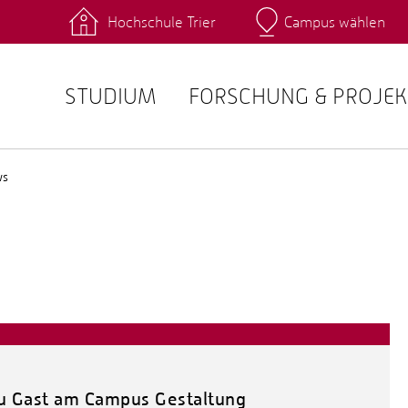
Hochschule Trier
Campus wählen
Hauptcamp
 Fachrichtungen
Intranet
angebote
Stud.IP
STUDIUM
FORSCHUNG & PROJEK
ws
u Gast am Campus Gestaltung