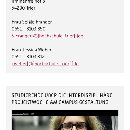
Irminenfreihof 8
54290 Trier
Frau Selâle Franger
0651 - 8103 850
S.Franger[@]hochschule-trier[.]de
Frau Jessica Weber
0651 - 8103 812
j.weber[@]hochschule-trier[.]de
STUDIERENDE ÜBER DIE INTERDISZIPLINÄRE
PROJEKTWOCHE AM CAMPUS GESTALTUNG