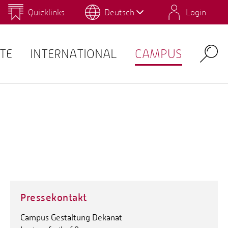
Quicklinks
Deutsch
Login
us
Campus Gestaltung
Umwelt-Campus Birkenfeld
Personalverzeichnis
QIS
TE
INTERNATIONAL
CAMPUS
Search
Pressekontakt
Campus Gestaltung Dekanat