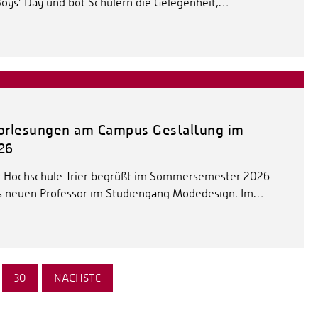
oys’ Day und bot Schülern die Gelegenheit,…
svorlesungen am Campus Gestaltung im
26
r Hochschule Trier begrüßt im Sommersemester 2026
als neuen Professor im Studiengang Modedesign. Im…
30
NÄCHSTE