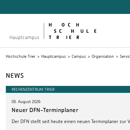
Quicklinks
Bibliot
Lernpla
Service
Stud.IP
Hochschule Trier
Hauptcampus
Campus
Organisation
Servi
NEWS
RECHENZENTRUM TRIER
05. August 2026
Neuer DFN-Terminplaner
Der DFN stellt seit heute einen neuen Terminplaner zur 