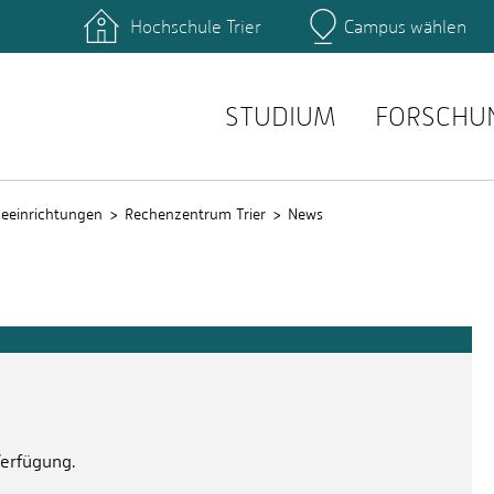
Hochschule Trier
Campus wählen
Hauptcamp
hek
Fachbereiche
ttformen
Personensuche
einrichtungen
Stellenangebote
STUDIUM
FORSCHU
ceeinrichtungen
Rechenzentrum Trier
News
Verfügung.