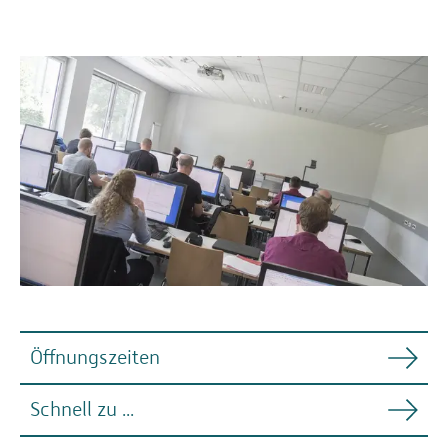
Öffnungszeiten
Schnell zu ...
Nachfolgend die Öffnungszeiten der RZ-Räume.