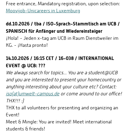
Free entrance, Mandatory registration, upon selection:
Moovijob-Unicareers in Luxemburg
dd.10.2026 / tba / ISO-Sprach-Stammtisch am UCB /
SPANISCH für Anfänger und Wiedereinsteiger
¡Hola! - Jeden x-tag am UCB in Raum Dienstweiler im
KG. - ¡Hasta pronto!
14.10.2026 / 16:15 CET / 16-038 / INTERNATIONAL
EVENT @ UCB: ???
We always search for topics... You are a student@UCB
and you are interested to present your homecountry or
anything interesting about your culture etc? Contact:
iso(at)umwelt-campus.de
or come around to our office!
THX!!! :)
THX to all volunteers for presenting and organizing an
Event!
Meet & Mingle: You are invited! Meet international
students & friends!