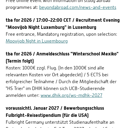
Free online event with information on study abroad
programmes at:
beyondabroad.com/news-and-events
tba for 2026 / 17:00-22:00 CET / Recruitment Evening
"Moovijob Night Luxemburg" in Luxemburg
Free entrance, Mandatory registration, upon selection:
Moovijob Nght in Luxembourg
tba for 2026 / Anmeldeschluss "Winterschool Mexiko"
(Termin folgt)
Kosten: 1000€ zzgl. Flug. (In den 1000€ sind alle
relevanten Kosten vor Ort abgedeckt) / 5 ECTS bei
erfolgreicher Teilnahme / Durch die Mitgliedschaft der
"HS Trier" im DHIK können sich UCB-Studierende
anmelden unter:
www.dhik.org/ws-mdhk-2027
voraussichtl. Januar 2027 / Bewerbungsschluss
Fulbright-Reisestipendium (für die USA)
Fulbright Germany unterstützt Studienaufenthalte an