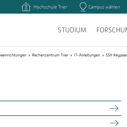
Hochschule Trier
Campus wählen
Hauptcamp
hek
Fachbereiche
ttformen
Personensuche
einrichtungen
Stellenangebote
STUDIUM
FORSCHU
ceeinrichtungen
Rechenzentrum Trier
IT-Anleitungen
SSH Keypaar