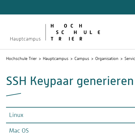
Quicklinks
Bibliot
Lernpla
Service
Stud.IP
Hochschule Trier
Hauptcampus
Campus
Organisation
Servi
SSH Keypaar generieren
Linux
Mac OS
Öffnen Sie ein Terminal.