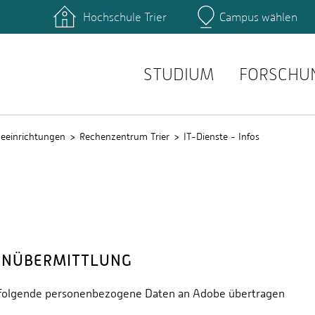
Hochschule Trier
Campus wählen
Hauptcamp
hek
Fachbereiche
ttformen
Personensuche
einrichtungen
Stellenangebote
STUDIUM
FORSCHU
ceeinrichtungen
Rechenzentrum Trier
IT-Dienste - Infos
ENÜBERMITTLUNG
n folgende personenbezogene Daten an Adobe übertragen